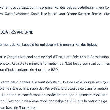
ld Ier, duc de Saxe, comme premier Roi des Belges, Eedaflegging van Ko
gen, Gustaf Wappers, Koninklijke Musea voor Schone Kunsten, Brussel, Mu
 DÉJÀ TRÈS ANCIENNE
erment du Roi Leopold Ier qui devenait le premier Roi des Belges.
u par le Congrès National comme chef d’Etat, jurait fidélité à la Constitution 
a photo). Cet acte terminait la formation de l‘Etat belge, qui avait comme
tion d’indépendance du 4 octobre 1830.
 centaines d’années. Elle avait débuté au 15ième siècle, lorsque les Pays
16ième siècle et la scission des Pays-Bas, le processus de transformation
. La nation se transformait en confédération par la première révolution
 an. C’est par la deuxième révolution belge de 1830 que la nation belge
 sur base de 9 provinces.