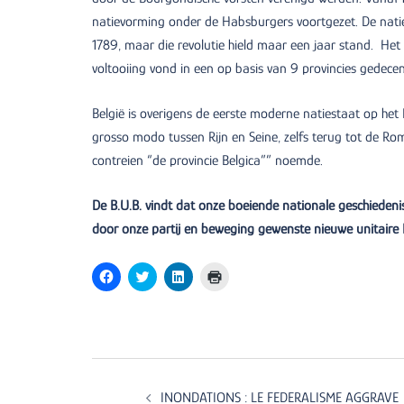
natievorming onder de Habsburgers voortgezet. De natie
1789, maar die revolutie hield maar een jaar stand. Het 
voltooiing vond in een op basis van 9 provincies gedecent
België is overigens de eerste moderne natiestaat op het
grosso modo tussen Rijn en Seine, zelfs terug tot de Rom
contreien “de provincie Belgica”” noemde.
De B.U.B. vindt dat onze boeiende nationale geschiedeni
door onze partij en beweging gewenste nieuwe unitaire 
Click
Click
Click
Click
to
to
to
to
share
share
share
print
on
on
on
(Opens
Facebook
Twitter
LinkedIn
in
(Opens
(Opens
(Opens
new
in
in
in
window)
new
new
new
Post
window)
window)
window)
navigation
INONDATIONS : LE FEDERALISME AGGRAVE