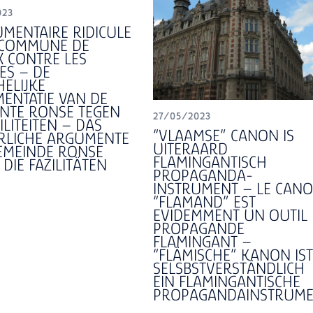
023
UMENTAIRE RIDICULE
 COMMUNE DE
X CONTRE LES
TES – DE
HELIJKE
ENTATIE VAN DE
NTE RONSE TEGEN
27/05/2023
ILITEITEN – DAS
“VLAAMSE” CANON IS
RLICHE ARGUMENTE
UITERAARD
EMEINDE RONSE
FLAMINGANTISCH
DIE FAZILITÄTEN
PROPAGANDA-
INSTRUMENT – LE CAN
“FLAMAND” EST
EVIDEMMENT UN OUTIL
PROPAGANDE
FLAMINGANT –
“FLÄMISCHE” KANON IST
SELSBSTVERSTÄNDLICH
EIN FLAMINGANTISCHE
PROPAGANDAINSTRUM