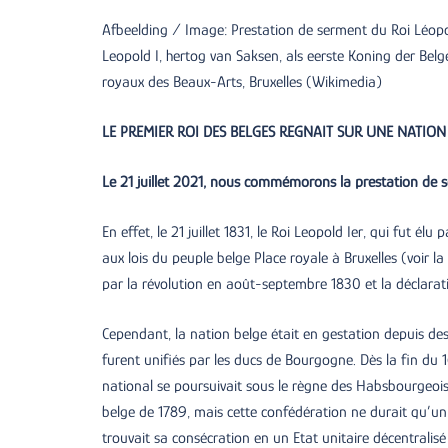
Afbeelding / Image: Prestation de serment du Roi Léopo
Leopold I, hertog van Saksen, als eerste Koning der Bel
royaux des Beaux-Arts, Bruxelles (Wikimedia)
LE PREMIER ROI DES BELGES REGNAIT SUR UNE NATION
Le 21 juillet 2021, nous commémorons la prestation de s
En effet, le 21 juillet 1831, le Roi Leopold Ier, qui fut él
aux lois du peuple belge Place royale à Bruxelles (voir l
par la révolution en août-septembre 1830 et la déclara
Cependant, la nation belge était en gestation depuis des
furent unifiés par les ducs de Bourgogne. Dès la fin du 
national se poursuivait sous le règne des Habsbourgeois
belge de 1789, mais cette confédération ne durait qu’un
trouvait sa consécration en un Etat unitaire décentralisé