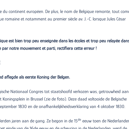
rne du continent européen. De plus, le nom de Belgique remonte, tout co
poque romaine et notamment au premier siècle av. J.-C. lorsque Jules César
lgique est bien trop peu enseignée dans les écoles et trop peu relayée dans
e par notre mouvement et parti, rectifiera cette erreur !
E
d aflegde als eerste Koning der Belgen.
elgische Nationaal Congres tot staatshoofd verkozen was, getrouwheid aan
 Koningsplein in Brussel (zie de foto). Deze daad voltooide de Belgische
september 1830 en de onafhankelijkheidsverklaring van 4 oktober 1830.
de
derden jaren aan de gang. Ze begon in de 15
eeuw toen de Nederlande
het einde van de 16de eeuw en de scheuring in de Nederlanden, werd de