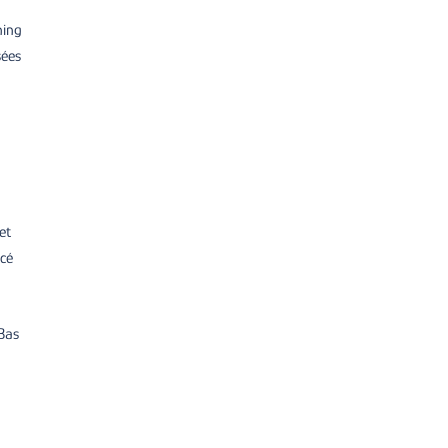
ning
sées
et
ncé
-Bas