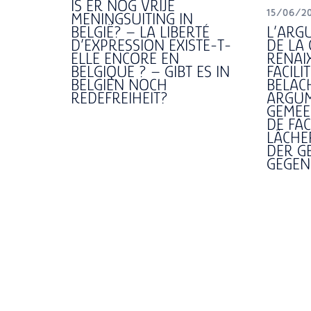
IS ER NOG VRIJE
15/06/2
MENINGSUITING IN
BELGIË? – LA LIBERTÉ
L’ARG
D’EXPRESSION EXISTE-T-
DE LA
ELLE ENCORE EN
RENAI
BELGIQUE ? – GIBT ES IN
FACILI
BELGIEN NOCH
BELAC
REDEFREIHEIT?
ARGUM
GEMEE
DE FAC
LÄCHE
DER G
GEGEN 