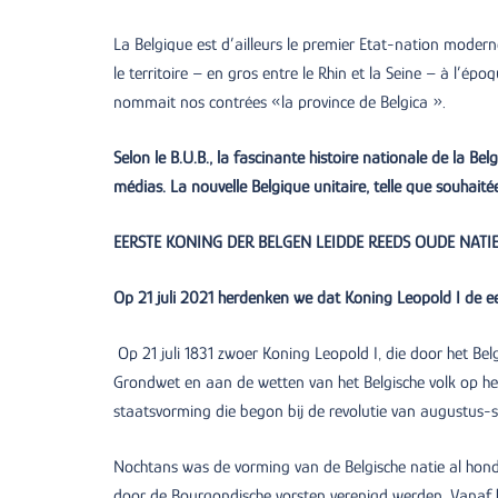
La Belgique est d’ailleurs le premier Etat-nation mode
le territoire – en gros entre le Rhin et la Seine – à l’é
nommait nos contrées «la province de Belgica ».
Selon le B.U.B., la fascinante histoire nationale de la Be
médias. La nouvelle Belgique unitaire, telle que souhaité
EERSTE KONING DER BELGEN LEIDDE REEDS OUDE NATI
Op 21 juli 2021 herdenken we dat Koning Leopold I de ee
Op 21 juli 1831 zwoer Koning Leopold I, die door het B
Grondwet en aan de wetten van het Belgische volk op het
staatsvorming die begon bij de revolutie van augustus-
Nochtans was de vorming van de Belgische natie al hon
door de Bourgondische vorsten verenigd werden. Vanaf 