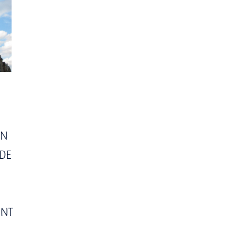
ON
 DE
ENT