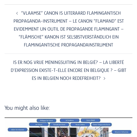
new
new
new
Post
window)
window)
window)
navigation
“VLAAMSE” CANON IS UITERAARD FLAMINGANTISCH
PROPAGANDA-INSTRUMENT – LE CANON “FLAMAND” EST
EVIDEMMENT UN OUTIL DE PROPAGANDE FLAMINGANT –
“FLÄMISCHE” KANON IST SELSBSTVERSTÄNDLICH EIN
FLAMINGANTISCHE PROPAGANDAINSTRUMENT
IS ER NOG VRIJE MENINGSUITING IN BELGIË? – LA LIBERTÉ
D’EXPRESSION EXISTE-T-ELLE ENCORE EN BELGIQUE ? – GIBT
ES IN BELGIEN NOCH REDEFREIHEIT?
You might also like: