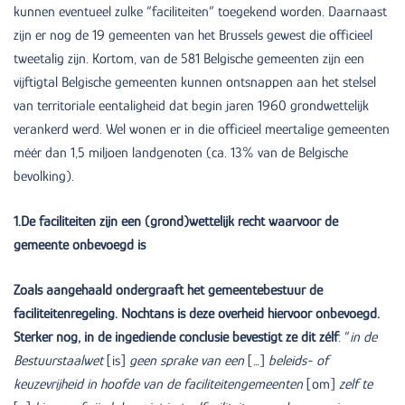
kunnen eventueel zulke “faciliteiten” toegekend worden. Daarnaast
zijn er nog de 19 gemeenten van het Brussels gewest die officieel
tweetalig zijn. Kortom, van de 581 Belgische gemeenten zijn een
vijftigtal Belgische gemeenten kunnen ontsnappen aan het stelsel
van territoriale eentaligheid dat begin jaren 1960 grondwettelijk
verankerd werd. Wel wonen er in die officieel meertalige gemeenten
méér dan 1,5 miljoen landgenoten (ca. 13% van de Belgische
bevolking).
1.De faciliteiten zijn een (grond)wettelijk recht waarvoor de
gemeente onbevoegd is
Zoals aangehaald ondergraaft het gemeentebestuur de
faciliteitenregeling. Nochtans is deze overheid hiervoor onbevoegd.
Sterker nog, in de ingediende conclusie bevestigt ze dit zélf
: “
in de
Bestuurstaalwet
[is]
geen sprake van een
[…]
beleids- of
keuzevrijheid in hoofde van de faciliteitengemeenten
[om]
zelf te