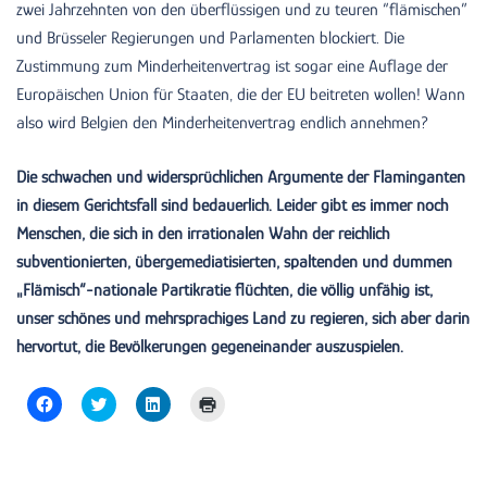
zwei Jahrzehnten von den überflüssigen und zu teuren “flämischen”
und Brüsseler Regierungen und Parlamenten blockiert. Die
Zustimmung zum Minderheitenvertrag ist sogar eine Auflage der
Europäischen Union für Staaten, die der EU beitreten wollen! Wann
also wird Belgien den Minderheitenvertrag endlich annehmen?
Die schwachen und widersprüchlichen Argumente der Flaminganten
in diesem Gerichtsfall sind bedauerlich. Leider gibt es immer noch
Menschen, die sich in den irrationalen Wahn der reichlich
subventionierten, übergemediatisierten, spaltenden und dummen
„Flämisch“-nationale Partikratie flüchten, die völlig unfähig ist,
unser schönes und mehrsprachiges Land zu regieren, sich aber darin
hervortut, die Bevölkerungen gegeneinander auszuspielen.
Click
Click
Click
Click
to
to
to
to
share
share
share
print
on
on
on
(Opens
Facebook
Twitter
LinkedIn
in
(Opens
(Opens
(Opens
new
in
in
in
window)