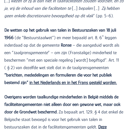
[…]
kiezen of zij al dan niet in taalfaciliteiten zouden voorzien, en zo
ja, vrij de inhoud van die faciliteiten te
[…]
bepalen
[…]
Zij hebben
geen enkele discretionaire bevoegdheid op dit vlak
” (pp. 5-6).
De wetten op het gebruik van talen in Bestuurszaken van 18 juli
1966
(de “Bestuurstaalwet”) en meer bepaald art. 8, 6° leggen
inderdaad op dat de gemeente
Ronse
– die aangeduid wordt als
een “
taalgrensgemeente
” – om zijn (Franstalige) minderheid te
beschermen “met een speciale regeling [wordt] begiftigd”. Art. 11
( § 2) van dezelfde wet stelt dat in de taalgrensgemeenten
“berichten, mededelingen en formulieren die voor het publiek
bestemd zijn”
in het Nederlands en in het Frans gesteld worden.
Overigens worden taalkundige minderheden in België middels de
faciliteitengemeenten niet alleen door een gewone wet, maar ook
door de Grondwet beschermd.
Zo bepaalt art. 129, § 4 dat enkel de
Belgische staat bevoegd is voor het gebruik van talen in
bestuurszaken dat in de faciliteitengemeenten geldt.
Deze