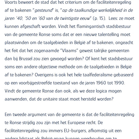
Voorts beweert de stad dat het criterium om de faciliteitenregeling
af te bakenen “
gesteund
” is, “
op de taalkundige werkelijkheid in de
jaren ’40, ’50 en ’60 van de twintigste eeuw
” (p. 15). Lees: ze moet
kunnen afgeschaft worden. Vindt het flamingantisch stadsbestuur
van de gemeente Ronse soms dat er een nieuwe talentelling moet
plaatsvinden om de taalgebieden in België af te bakenen, ongeacht
het feit dat het zogenaamde “Vlaams” gewest talrijke gemeenten
dan bij Brussel zou zien gevoegd worden? Of kent het stadsbestuur
soms een andere objectieve methode om de taalgebieden in België
af te bakenen? Overigens is ook het hele taalfederalisme gebaseerd
op een voorbijgestreefde toestand van de jaren 1960 tot 1990.
Vindt de gemeente Ronse dan ook, als we deze logica mogen
aanwenden, dat de unitaire staat moet hersteld worden?
Een tweede argument van de gemeente is dat de faciliteitenregeling
te Ronse strijdig zou zijn met het Europese recht. De
faciliteitenregeling zou immers EU-burgers, afkomstig uit een
andere lidstaat als België ervan kunnen weerhouden om te