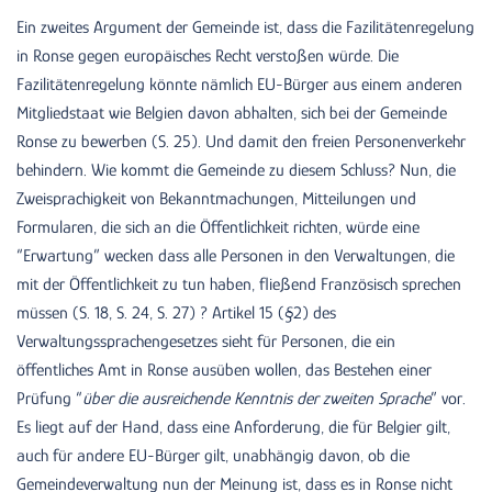
Ein zweites Argument der Gemeinde ist, dass die Fazilitätenregelung
in Ronse gegen europäisches Recht verstoßen würde. Die
Fazilitätenregelung könnte nämlich EU-Bürger aus einem anderen
Mitgliedstaat wie Belgien davon abhalten, sich bei der Gemeinde
Ronse zu bewerben (S. 25). Und damit den freien Personenverkehr
behindern. Wie kommt die Gemeinde zu diesem Schluss? Nun, die
Zweisprachigkeit von Bekanntmachungen, Mitteilungen und
Formularen, die sich an die Öffentlichkeit richten, würde eine
“Erwartung” wecken dass alle Personen in den Verwaltungen, die
mit der Öffentlichkeit zu tun haben, fließend Französisch sprechen
müssen (S. 18, S. 24, S. 27) ? Artikel 15 (§2) des
Verwaltungssprachengesetzes sieht für Personen, die ein
öffentliches Amt in Ronse ausüben wollen, das Bestehen einer
Prüfung “
über die ausreichende Kenntnis der zweiten Sprache
” vor.
Es liegt auf der Hand, dass eine Anforderung, die für Belgier gilt,
auch für andere EU-Bürger gilt, unabhängig davon, ob die
Gemeindeverwaltung nun der Meinung ist, dass es in Ronse nicht