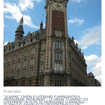
27/05/2023
“VLAAMSE” CANON IS UITERAARD FLAMINGANTISCH
PROPAGANDA-INSTRUMENT – LE CANON “FLAMAND” EST
EVIDEMMENT UN OUTIL DE PROPAGANDE FLAMINGANT –