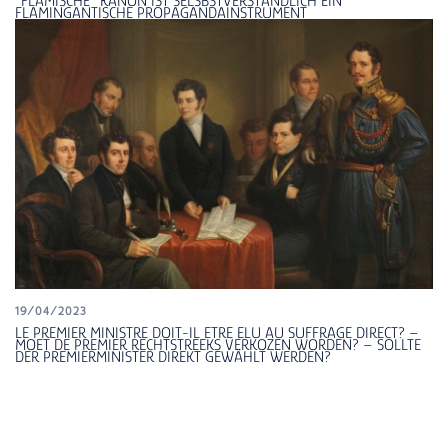
“FLÄMISCHE” KANON IST SELSBSTVERSTÄNDLICH EIN
FLAMINGANTISCHE PROPAGANDAINSTRUMENT
19/04/2023
LE PREMIER MINISTRE DOIT-IL ETRE ELU AU SUFFRAGE DIRECT? –
MOET DE PREMIER RECHTSTREEKS VERKOZEN WORDEN? – SOLLTE
DER PREMIERMINISTER DIREKT GEWÄHLT WERDEN?