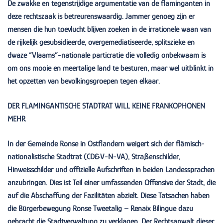
De zwakke en tegenstrijdige argumentatie van de flaminganten in
deze rechtszaak is betreurenswaardig. Jammer genoeg zijn er
mensen die hun toevlucht blijven zoeken in de irrationele waan van
de rijkelijk gesubsidieerde, overgemediatiseerde, splitszieke en
dwaze “Vlaams”-nationale particratie die volledig onbekwaam is
om ons mooie en meertalige land te besturen, maar wel uitblinkt in
het opzetten van bevolkingsgroepen tegen elkaar.
DER FLAMINGANTISCHE STADTRAT WILL KEINE FRANKOPHONEN
MEHR
In der Gemeinde Ronse in Ostflandern weigert sich der flämisch-
nationalistische Stadtrat (CD&V-N-VA), Straßenschilder,
Hinweisschilder und offizielle Aufschriften in beiden Landessprachen
anzubringen. Dies ist Teil einer umfassenden Offensive der Stadt, die
auf die Abschaffung der Fazilitäten abzielt. Diese Tatsachen haben
die Bürgerbewegung Ronse Tweetalig – Renaix Bilingue dazu
gebracht die Stadtverwaltung zu verklagen. Der Rechtsanwalt dieser