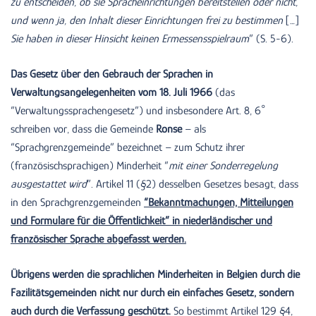
zu entscheiden, ob sie Spracheinrichtungen bereitstellen oder nicht,
und wenn ja, den Inhalt dieser Einrichtungen frei zu bestimmen
[…]
Sie haben in dieser Hinsicht keinen Ermessensspielraum
” (S. 5-6).
Das Gesetz über den Gebrauch der Sprachen in
Verwaltungsangelegenheiten vom 18. Juli 1966
(das
“Verwaltungssprachengesetz”) und insbesondere Art. 8, 6°
schreiben vor, dass die Gemeinde
Ronse
– als
“Sprachgrenzgemeinde” bezeichnet – zum Schutz ihrer
(französischsprachigen) Minderheit “
mit einer Sonderregelung
ausgestattet wird
”. Artikel 11 (§2) desselben Gesetzes besagt, dass
in den Sprachgrenzgemeinden
“Bekanntmachungen, Mitteilungen
und Formulare für die Öffentlichkeit” in niederländischer und
französischer Sprache abgefasst werden.
Übrigens werden die sprachlichen Minderheiten in Belgien durch die
Fazilitätsgemeinden nicht nur durch ein einfaches Gesetz, sondern
auch durch die Verfassung geschützt.
So bestimmt Artikel 129 §4,