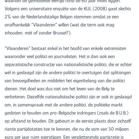
waarvan de gemiddelde leeftijd rond de 60 jaar moet liggen.
Volgens een universitaire enquête van de KUL (2008) gaat slechts
2% van de Nederlandstalige Belgen stemmen omdat ze een
onafhankelijk “Vlaanderen” willen (wat die term ook mag
inhouden; mét of zonder Brussel?).
“Vlaanderen” bestaat enkel in het hoofd van enkele extremisten
waaronder veel politici en journalisten. Het is dan ook een
separatistische constructie van nationalistische politici, die er echter
wél in geslaagd zijn de andere politici te overtuigen dat splitsingen
van bevoegdheden en middelen het eigenbelang van die politici
dienen. Het doel was dus niet om het leven van de Belg te
verbeteren. Diezelfde nationalistische politici zijn er ook in geslaagd
om, in samenspraak met de andere politici, de politieke markt
gesloten te houden om pro-Belgische indringers (zoals de B.U.B.)
op afstand te houden. Dit gebeurt in de eerste plaats door zichzelf
riante partijdotaties toe te kennen, die nu de som van 50 miljoen
euro per jaar ruim overstijgen. Een verpletterende particratie is