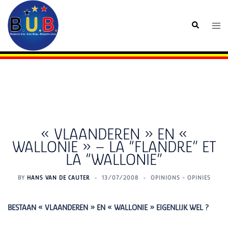
Skip
to
Search
Togg
content
men
« VLAANDEREN » EN «
WALLONIE » – LA “FLANDRE” ET
LA “WALLONIE”
BY
HANS VAN DE CAUTER
13/07/2008
OPINIONS - OPINIES
BESTAAN « VLAANDEREN » EN « WALLONIE » EIGENLIJK WEL ?