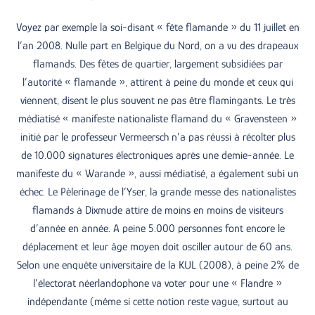
Voyez par exemple la soi-disant « fête flamande » du 11 juillet en
l’an 2008. Nulle part en Belgique du Nord, on a vu des drapeaux
flamands. Des fêtes de quartier, largement subsidiées par
l’autorité « flamande », attirent à peine du monde et ceux qui
viennent, disent le plus souvent ne pas être flamingants. Le très
médiatisé « manifeste nationaliste flamand du « Gravensteen »
initié par le professeur Vermeersch n’a pas réussi à récolter plus
de 10.000 signatures électroniques après une demie-année. Le
manifeste du « Warande », aussi médiatisé, a également subi un
échec. Le Pèlerinage de l’Yser, la grande messe des nationalistes
flamands à Dixmude attire de moins en moins de visiteurs
d’année en année. A peine 5.000 personnes font encore le
déplacement et leur âge moyen doit osciller autour de 60 ans.
Selon une enquête universitaire de la KUL (2008), à peine 2% de
l’électorat néerlandophone va voter pour une « Flandre »
indépendante (même si cette notion reste vague, surtout au