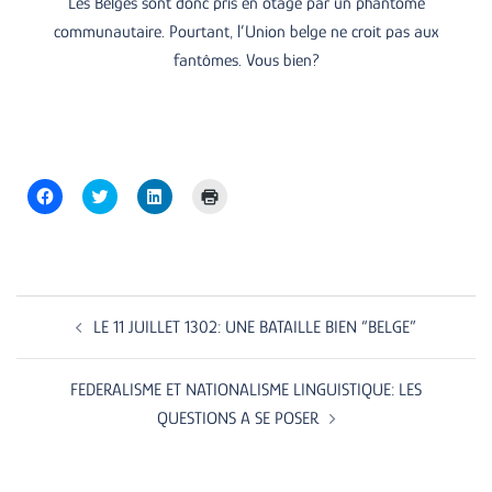
Les Belges sont donc pris en otage par un phantôme
communautaire. Pourtant, l’Union belge ne croit pas aux
fantômes. Vous bien?
Click
Click
Click
Click
to
to
to
to
share
share
share
print
on
on
on
(Opens
Facebook
Twitter
LinkedIn
in
(Opens
(Opens
(Opens
new
in
in
in
window)
new
new
new
Post
window)
window)
window)
navigation
LE 11 JUILLET 1302: UNE BATAILLE BIEN “BELGE”
FEDERALISME ET NATIONALISME LINGUISTIQUE: LES
QUESTIONS A SE POSER