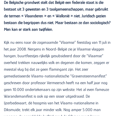
De Belgische grondwet stelt dat België een federale staat is die
bestaat uit 3 gewesten en 3 taalgemeenschappen, maar gebruikt
de termen « Vlaanderen » en « Wallonië » niet. Juridisch gezien
bestaan die begrippen dus niet. Maar bestaan ze dan sociologisch?
Men kan er sterk aan twijfelen.
Kijk nu eens naar de zogenaamde “Vlaamse” feestdag van 11 juli in
het jaar 2008. Nergens in Noord-België zie je Vlaamse vlaggen
hangen, buurtfeestjes rijkelijk gesubsideerd door de “Vlaamse”
overheid trekken nauwelijks volk en degenen die komen, zeggen er
meestal vlug bij dat ze geen flamingant zijn. Het zeer
gemediatiseerde Vlaams-nationalistische “Gravensteenmanifest”
geschreven door professor Vermeersch heeft na een half jaar nog
geen 10.000 ondertekenaars op zijn website. Het al even fameuze
Warandemanifest is ook op een sisser uitgedraaid. De
Ijzerbedevaart, dé hoogmis van het Vlaams-nationalisme in
Diksmuide, trekt elk jaar minder volk. Nog amper 5.000 man